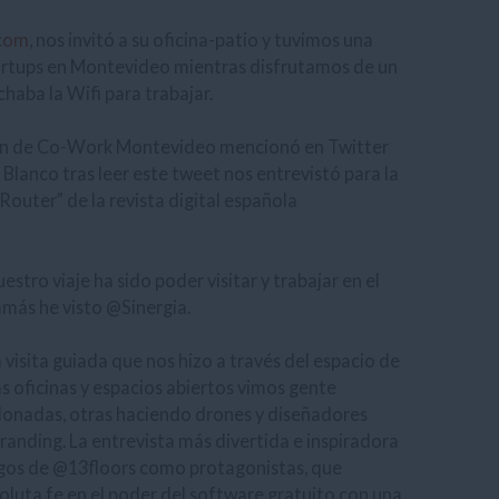
.com
, nos invitó a su oficina-patio y tuvimos una
tartups en Montevideo mientras disfrutamos de un
aba la Wifi para trabajar.
uien de Co-Work Montevideo mencionó en Twitter
Blanco tras leer este tweet nos entrevistó para la
Router” de la revista digital española
tro viaje ha sido poder visitar y trabajar en el
amás he visto @Sinergia.
visita guiada que nos hizo a través del espacio de
 oficinas y espacios abiertos vimos gente
lonadas, otras haciendo drones y diseñadores
randing. La entrevista más divertida e inspiradora
magos de @13floors como protagonistas, que
luta fe en el poder del software gratuito con una