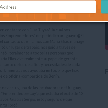
eo. ¿Que el panorama no era interesante? ¿Quién
Bañales, cofundadora de
glamst.com.
 en contacto con Elisa Tuyaré, la cual nos
cios Emprendedores” del periódico uruguayo @El
l contacto que hicimos con María Elias, manager
ó un lugar de trabajo, nos guió a través del
ntó literalmente a todos las personas que
ría Elias vive realmente su papel de gerente,
 tanto de los desafíos y necesidades de cada
F
Work mientras nos ayudaba en todo lo que hizo
os de oficina-compartida de Berlín.
davinci.uy, una de las incubadoras de Uruguay,
o “Emprendedores.uy”, que estudia el éxito de 12
yos. Gracias Sergio, estoy seguro de que
 tu libro!