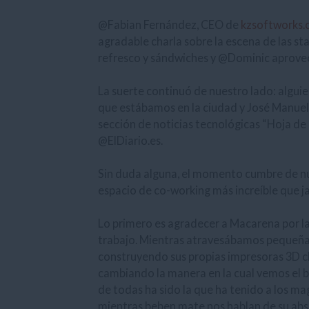
@Fabian Fernández, CEO de
kzsoftworks
agradable charla sobre la escena de las s
refresco y sándwiches y @Dominic aprovech
La suerte continuó de nuestro lado: alg
que estábamos en la ciudad y José Manuel 
sección de noticias tecnológicas “Hoja de 
@ElDiario.es.
Sin duda alguna, el momento cumbre de nues
espacio de co-working más increíble que j
Lo primero es agradecer a Macarena por la 
trabajo. Mientras atravesábamos pequeñas
construyendo sus propias impresoras 3D c
cambiando la manera en la cual vemos el b
de todas ha sido la que ha tenido a los 
mientras beben mate nos hablan de su abso