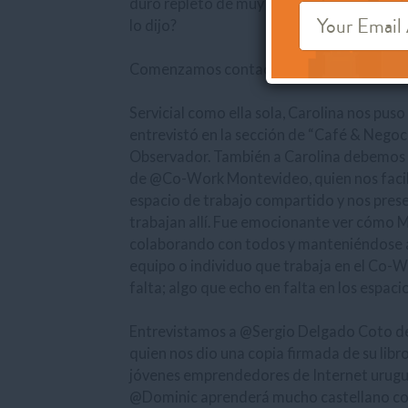
duro repleto de muy buen material de víd
lo dijo?
Comenzamos contactando con @Carolina 
Servicial como ella sola, Carolina nos puso
entrevistó en la sección de “Café & Nego
Observador. También a Carolina debemos e
de @Co-Work Montevideo, quien nos facilit
espacio de trabajo compartido y nos prese
trabajan allí. Fue emocionante ver cómo Ma
colaborando con todos y manteniéndose al
equipo o individuo que trabaja en el Co-
falta; algo que echo en falta en los espaci
Entrevistamos a @Sergio Delgado Coto de 
quien nos dio una copia firmada de su libr
jóvenes emprendedores de Internet urugua
@Dominic aprenderá mucho castellano con