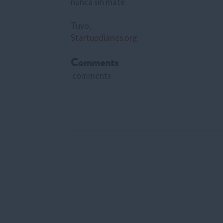
nunca sin mate
Tuyo,
Startupdiaries.org
Comments
comments
Ep. 10: Bogota – 8 Months and 17,000 Kms Later