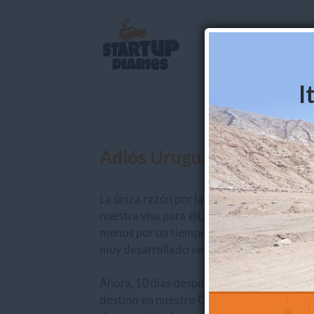
I
Adiós Uruguay!
La única razón por la cual en un principio 
nuestra visa para @LaOficina, y quizá tamb
menos por un tiempo. Nos habían dicho qu
muy desarrollado en Montevideo.
Ahora, 10 días después, conduciendo a tr
destino en nuestro GPS, llevamos nuestras 