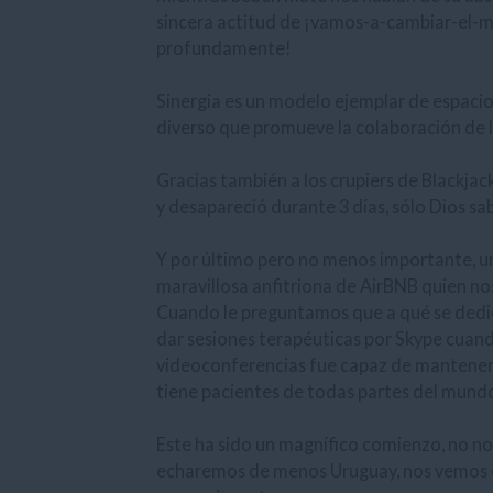
sincera actitud de ¡vamos-a-cambiar-el-mu
profundamente!
Sinergia es un modelo ejemplar de espacio
diverso que promueve la colaboración de lo
Gracias también a los crupiers de Blackja
y desapareció durante 3 días, sólo Dios s
Y por último pero no menos importante, un
maravillosa anfitriona de AirBNB quien nos 
Cuando le preguntamos que a qué se dedi
dar sesiones terapéuticas por Skype cuando
videoconferencias fue capaz de mantener 
tiene pacientes de todas partes del mund
Este ha sido un magnífico comienzo, no n
echaremos de menos Uruguay, nos vemos en