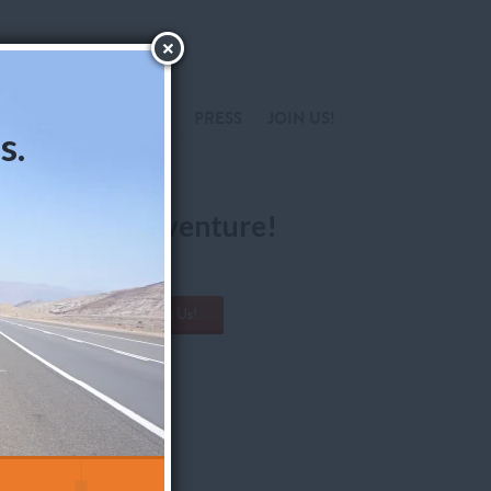
TEAM
EPISODES
PRESS
JOIN US!
s.
ollow the Adventure!
Our mission