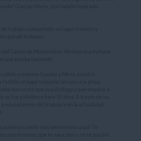
ndo! Gracias chicos, ¡nos habéis inspirado
 de trabajo compartido: un lugar creativo y
s que allí trabajan.
ck del Casino de Montevideo. Vin hizo una fortuna
abe qué estaba haciendo
 cálido y enorme Gracias a Mirna, nuestra
facilitó un lugar relajado cercano a la playa.
caba nos contó que es psicóloga y que empezó a
 se fue a Mallorca hace 10 años. A través de las
a sus pacientes de Uruguay y en la actualidad
o.
os podemos sentir más bienvenidos aquí! Te
 unos 6 meses, que te vaya bien y no te quedes